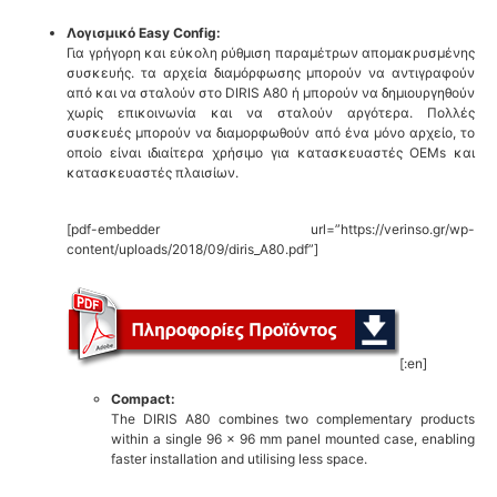
Λογισμικό Easy Config:
Για γρήγορη και εύκολη ρύθμιση παραμέτρων απομακρυσμένης
συσκευής. τα αρχεία διαμόρφωσης μπορούν να αντιγραφούν
από και να σταλούν στο DIRIS A80 ή μπορούν να δημιουργηθούν
χωρίς επικοινωνία και να σταλούν αργότερα. Πολλές
συσκευές μπορούν να διαμορφωθούν από ένα μόνο αρχείο, το
οποίο είναι ιδιαίτερα χρήσιμο για κατασκευαστές OEMs και
κατασκευαστές πλαισίων.
[pdf-embedder url=”https://verinso.gr/wp-
content/uploads/2018/09/diris_A80.pdf”]
[:en]
Compact:
The DIRIS A80 combines two complementary products
within a single 96 x 96 mm panel mounted case, enabling
faster installation and utilising less space.