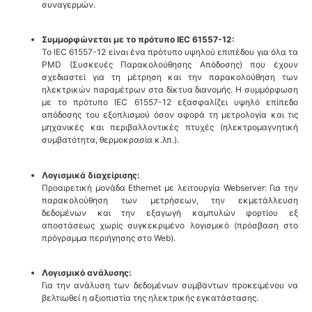
συναγερμών.
Συμμορφώνεται με το πρότυπο IEC 61557-12:
Το IEC 61557-12 είναι ένα πρότυπο υψηλού επιπέδου για όλα τα
PMD (Συσκευές Παρακολούθησης Απόδοσης) που έχουν
σχεδιαστεί για τη μέτρηση και την παρακολούθηση των
ηλεκτρικών παραμέτρων στα δίκτυα διανομής. Η συμμόρφωση
με το πρότυπο IEC 61557-12 εξασφαλίζει υψηλό επίπεδο
απόδοσης του εξοπλισμού όσον αφορά τη μετρολογία και τις
μηχανικές και περιβαλλοντικές πτυχές (ηλεκτρομαγνητική
συμβατότητα, θερμοκρασία κ.λπ.).
Λογισμικά διαχείρισης:
Προαιρετική μονάδα Ethernet με λειτουργία Webserver: Για την
παρακολούθηση των μετρήσεων, την εκμετάλλευση
δεδομένων και την εξαγωγή καμπυλών φορτίου εξ
αποστάσεως χωρίς συγκεκριμένο λογισμικό (πρόσβαση στο
πρόγραμμα περιήγησης στο Web).
Λογισμικό ανάλυσης:
Για την ανάλυση των δεδομένων συμβάντων προκειμένου να
βελτιωθεί η αξιοπιστία της ηλεκτρικής εγκατάστασης.