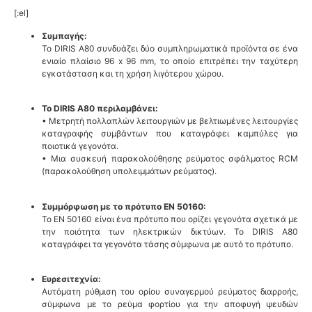
[:el]
Συμπαγής:
Το DIRIS A80 συνδυάζει δύο συμπληρωματικά προϊόντα σε ένα
ενιαίο πλαίσιο 96 x 96 mm, το οποίο επιτρέπει την ταχύτερη
εγκατάσταση και τη χρήση λιγότερου χώρου.
Το DIRIS A80 περιλαμβάνει:
• Μετρητή πολλαπλών λειτουργιών με βελτιωμένες λειτουργίες
καταγραφής συμβάντων που καταγράφει καμπύλες για
ποιοτικά γεγονότα.
• Μια συσκευή παρακολούθησης ρεύματος σφάλματος RCM
(παρακολούθηση υπολειμμάτων ρεύματος).
Συμμόρφωση με το πρότυπο EN 50160:
Το EN 50160 είναι ένα πρότυπο που ορίζει γεγονότα σχετικά με
την ποιότητα των ηλεκτρικών δικτύων. Το DIRIS A80
καταγράφει τα γεγονότα τάσης σύμφωνα με αυτό το πρότυπο.
Ευρεσιτεχνία:
Αυτόματη ρύθμιση του ορίου συναγερμού ρεύματος διαρροής,
σύμφωνα με το ρεύμα φορτίου για την αποφυγή ψευδών