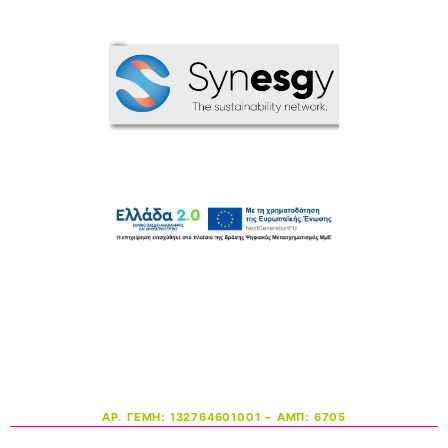
ΑΡ. ΓΕΜΗ: 132764601001 – ΑΜΠ: 6705
Copyright © 2026 Verinso OOD | All rights resrerved.