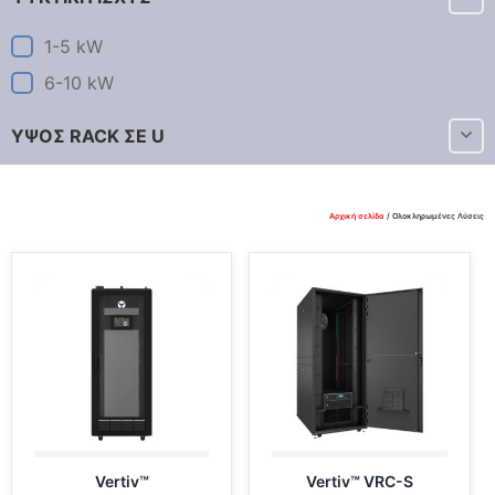
1-5 kW
6-10 kW
ΥΨΟΣ RACK ΣΕ U
Αρχική σελίδα
/ Ολοκληρωμένες Λύσεις
Vertiv™
Vertiv™ VRC-S