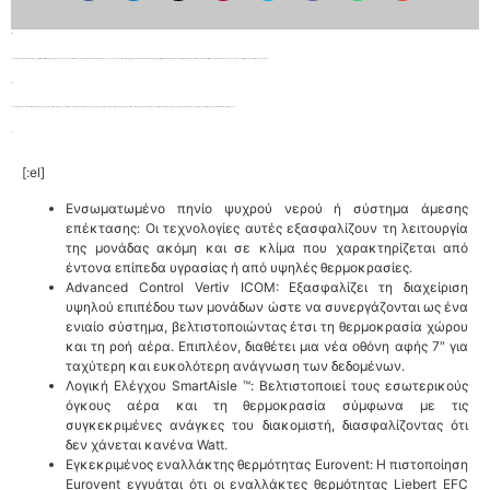
[:el]
Το σύστημα αυτό περιλαμβάνει έμμεση τεχνολογία ανταλλαγής θερμότητας αέρα-αέρα και evaporatrive ψύξης. Το Liebert EFC είναι ικανό να μειώσει τις θερμοκρασίες του αέρα αξιοποιώντας την αρχή της εξαεριωτικής ψύξης. Μέσω αυτής της τεχνολογίας, το Liebert EFC μπορεί να επιτύχει επίπεδα του 1.03 για το PPUE, εξασφαλίζοντας κορυφαία ενεργειακή απόδοση, καθώς και ελαχιστοποίηση του λειτουργικού κόστους.​​​​​
[:en]
The system includes indirect air-to-air heat exchange and evaporative cooling technology all in one footprint. The Liebert EFC is capable of reducing air temperatures by leveraging on the evaporative cooling principle. Through this technology, the Liebert EFC can thus achieve pPUE levels of 1.03 ensuring top energy efficiency, as well as minimized operating costs.​​​​​
[:el]
Ενσωματωμένο πηνίο ψυχρού νερού ή σύστημα άμεσης
επέκτασης: Οι τεχνολογίες αυτές εξασφαλίζουν τη λειτουργία
της μονάδας ακόμη και σε κλίμα που χαρακτηρίζεται από
έντονα επίπεδα υγρασίας ή από υψηλές θερμοκρασίες.
Advanced Control Vertiv ICOM: Εξασφαλίζει τη διαχείριση
υψηλού επιπέδου των μονάδων ώστε να συνεργάζονται ως ένα
ενιαίο σύστημα, βελτιστοποιώντας έτσι τη θερμοκρασία χώρου
και τη ροή αέρα. Επιπλέον, διαθέτει μια νέα οθόνη αφής 7″ για
ταχύτερη και ευκολότερη ανάγνωση των δεδομένων.
Λογική Ελέγχου SmartAisle ™: Βελτιστοποιεί τους εσωτερικούς
όγκους αέρα και τη θερμοκρασία σύμφωνα με τις
συγκεκριμένες ανάγκες του διακομιστή, διασφαλίζοντας ότι
δεν χάνεται κανένα Watt.
Εγκεκριμένος εναλλάκτης θερμότητας Eurovent: Η πιστοποίηση
Eurovent εγγυάται ότι οι εναλλάκτες θερμότητας Liebert EFC