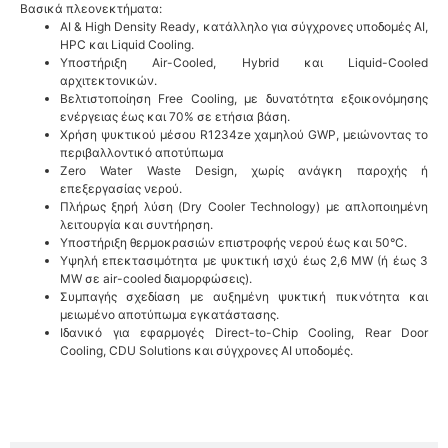
Βασικά πλεονεκτήματα:
AI & High Density Ready, κατάλληλο για σύγχρονες υποδομές AI,
HPC και Liquid Cooling.
Υποστήριξη Air-Cooled, Hybrid και Liquid-Cooled
αρχιτεκτονικών.
Βελτιστοποίηση Free Cooling, με δυνατότητα εξοικονόμησης
ενέργειας έως και 70% σε ετήσια βάση.
Χρήση ψυκτικού μέσου R1234ze χαμηλού GWP, μειώνοντας το
περιβαλλοντικό αποτύπωμα
Zero Water Waste Design, χωρίς ανάγκη παροχής ή
επεξεργασίας νερού.
Πλήρως ξηρή λύση (Dry Cooler Technology) με απλοποιημένη
λειτουργία και συντήρηση.
Υποστήριξη θερμοκρασιών επιστροφής νερού έως και 50°C.
Υψηλή επεκτασιμότητα με ψυκτική ισχύ έως 2,6 MW (ή έως 3
MW σε air-cooled διαμορφώσεις).
Συμπαγής σχεδίαση με αυξημένη ψυκτική πυκνότητα και
μειωμένο αποτύπωμα εγκατάστασης.
Ιδανικό για εφαρμογές Direct-to-Chip Cooling, Rear Door
Cooling, CDU Solutions και σύγχρονες AI υποδομές.
ΒΑΣΙΚΕΣ ΠΛΗΡΟΦΟΡΙΕΣ