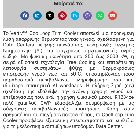
Μοίρασέ το:
Το Vertiv™ CoolLoop Trim Cooler αποτελεί μία προηγμένη
λύση απόρριψης θερμότητας νέας γενιάς, σχεδιασμένη για
Data Centers υψηλής πυκνότητας, εφαρμογές Τεχνητής
Νοημοσύνης (AI) και σύγχρονες αρχιτεκτονικές υγρής
ψύξης. Με ψυκτική ικανότητα από 850 έως 3000 kW, η
σειρά αξιοποιεί τεχνολογία Free Cooling και επιτρέπει τη
λειτουργία συστημάτων ψύξης με θερμοκρασίες
επιστροφής νερού έως και 50°C, υποστηρίζοντας τόσο
παραδοσιακά περιβάλλοντα πληροφορικής όσο και
ιδιαίτερα απαιτητικά AI workloads. Η πλήρως ξηρή (dry)
σχεδίασή της εξαλείφει την ανάγκη χρήσης νερού και
επεξεργασίας του, ενώ η χρήση ψυκτικού μέσου R1234ze
πολύ χαμηλού GWP εξασφαλίζει συμμόρφωση με τις
σύγχρονες περιβαλλοντικές απαιτήσεις. Χάρη στην
αρθρωτή και συμπαγή αρχιτεκτονική του, το CoolLoop Trim
Cooler προσφέρει εξαιρετική επεκτασιμότητα και ευελιξία
για τη μελλοντική ανάπτυξη των υποδομών Data Center.