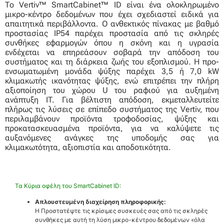
Το Vertiv™ SmartCabinet™ ID είναι ένα ολοκληρωμένο
μικρο-κέντρο δεδομένων που έχει σχεδιαστεί ειδικά για
απαιτητικά περιβάλλοντα. Ο ανθεκτικός πίνακας με βαθμό
προστασίας IP54 παρέχει προστασία από τις σκληρές
συνθήκες εφαρμογών όπου η σκόνη και η υγρασία
ενδέχεται να επηρεάσουν σοβαρά την απόδοση του
συστήματος και τη διάρκεια ζωής του εξοπλισμού. Η προ-
ενσωματωμένη μονάδα ψύξης παρέχει 3,5 ή 7,0 kW
κλιμακωτής ικανότητας ψύξης, ενώ επιτρέπει την πλήρη
αξιοποίηση του χώρου U του ραφιού για αυξημένη
ανάπτυξη IT. Για βέλτιστη απόδοση, εκμεταλλευτείτε
πλήρως τις λύσεις σε επίπεδο συστήματος της Vertiv, που
περιλαμβάνουν προϊόντα τροφοδοσίας, ψύξης και
προκατασκευασμένα προϊόντα, για να καλύψετε τις
αυξανόμενες ανάγκες της υποδομής σας για
κλιμακωτότητα, αξιοπιστία και αποδοτικότητα.
Τα Κύρια οφέλη του SmartCabinet ID:
Απλουστευμένη διαχείρηση πληροφορικής:
Η Προστατέψτε τις κρίσιμες συσκευές σας από τις σκληρές
συνθήκες με αυτή τη λύση μικρο-κέντρου δεδομένων «όλα