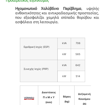
Προαιρετικός Εξοπλισμός
Ηχομονωτικό Χαλύβδινο Περίβλημα
, υψηλής
ανθεκτικότητας και αντικραδασμικής προστασίας,
που εξασφαλίζει χαμηλά επίπεδα θορύβου και
ασφάλεια στη λειτουργία.
kVA
706
Εφεδρική Ισχύς (ESP)
kW
565
kVA
642
Συνεχής Ισχύς (PRP)
kW
514
Στάθ
Διαστάσεις
Δεξαμενή
Βάρος
θορύ
Π x Μ x Υ
Καυσίμου
(kg)
dB(A
(mm)
(lt)