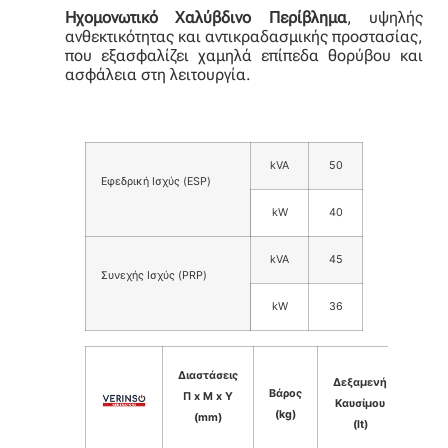
Ηχομονωτικό Χαλύβδινο Περίβλημα
, υψηλής
ανθεκτικότητας και αντικραδασμικής προστασίας,
που εξασφαλίζει χαμηλά επίπεδα θορύβου και
ασφάλεια στη λειτουργία.
kVA
50
Εφεδρική Ισχύς (ESP)
kW
40
kVA
45
Συνεχής Ισχύς (PRP)
kW
36
Στάθ
Διαστάσεις
Δεξαμενή
Βάρος
θορύ
Π x Μ x Υ
Καυσίμου
(kg)
dB(A
(mm)
(lt)
7