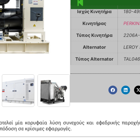
Ισχύς Κινητήρα
180-49
Κινητήρας
PERKIN
Τύπος Κινητήρα
2206A
Alternator
LEROY
Τύπος Alternator
TAL04
τελεί μία κορυφαία λύση συνεχούς και εφεδρικής παροχής 
 απόδοση σε κρίσιμες εφαρμογές.