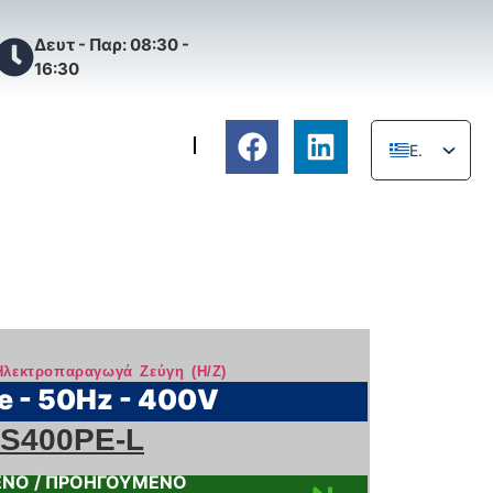
Δευτ - Παρ: 08:30 -
16:30
ΚΗ ΥΠΟΣΤΗΡΙΞΗ
EL
EN
Ηλεκτροπαραγωγά Ζεύγη (Η/Ζ)
e - 50Hz - 400V
S400PE-L
ΝΟ / ΠΡΟΗΓΟΥΜΕΝΟ