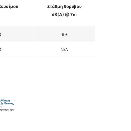
Καυσίμου
Στάθμη θορύβου
)
dB(A) @ 7m
0
69
0
N/A