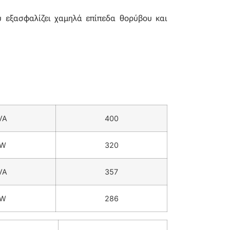
ου εξασφαλίζει χαμηλά επίπεδα θορύβου και
VA
400
kW
320
VA
357
kW
286