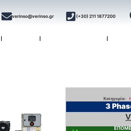
verinso@verinso.gr
(+30) 211 1877200
ΕΜΠΕΙΡΙΑ
ΤΑ ΠΡΟΪΟΝΤΑ ΜΑΣ
ΤΕΧΝΙ
Κατηγορία:
3 Phas
V
ΕΠΟΜΕ