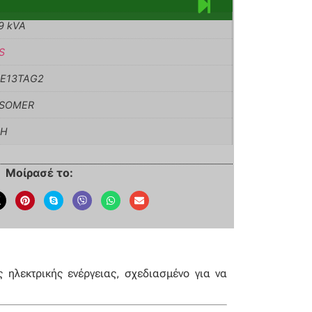
9 kVA
S
-E13TAG2
 SOMER
6H
Μοίρασέ το:
ηλεκτρικής ενέργειας, σχεδιασμένο για να