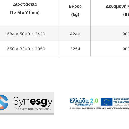
Διαστάσεις
Βάρος
Δεξαμενή 
Π x Μ x Υ (mm)
(kg)
(lt
1684 x 5000 x 2420
4240
90
1650 x 3300 x 2050
3254
90