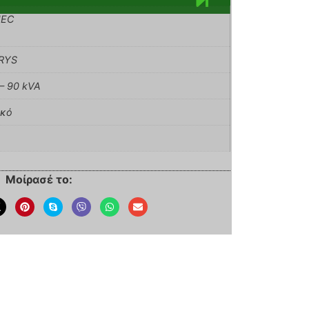
EC
RYS
– 90 kVA
ικό
Μοίρασέ το: