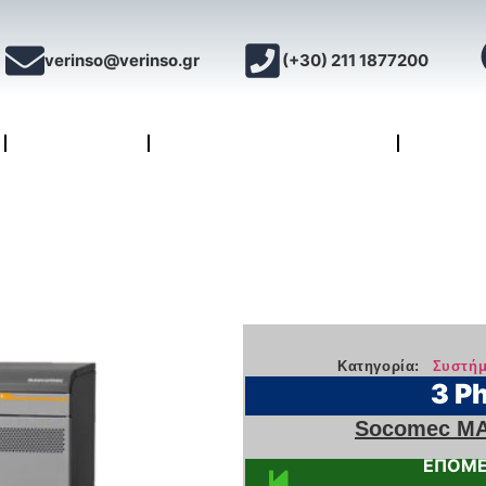
verinso@verinso.gr
(+30) 211 1877200
ΕΜΠΕΙΡΙΑ
ΤΑ ΠΡΟΪΟΝΤΑ ΜΑΣ
ΤΕΧΝΙ
Κατηγορία:
Συστήμ
3 Ph
Socomec MA
ΕΠΟΜΕ