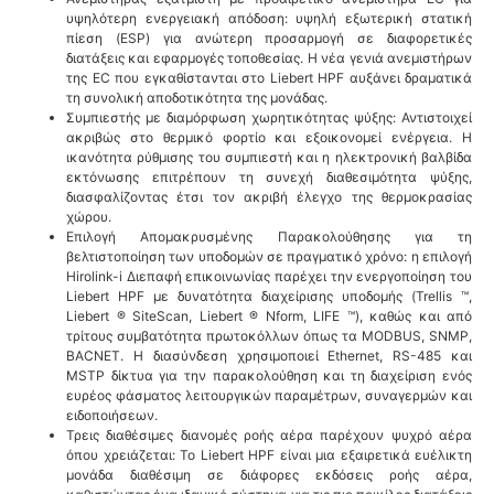
υψηλότερη ενεργειακή απόδοση: υψηλή εξωτερική στατική
πίεση (ESP) για ανώτερη προσαρμογή σε διαφορετικές
διατάξεις και εφαρμογές τοποθεσίας. Η νέα γενιά ανεμιστήρων
της EC που εγκαθίστανται στο Liebert HPF αυξάνει δραματικά
τη συνολική αποδοτικότητα της μονάδας.
Συμπιεστής με διαμόρφωση χωρητικότητας ψύξης: Αντιστοιχεί
ακριβώς στο θερμικό φορτίο και εξοικονομεί ενέργεια. Η
ικανότητα ρύθμισης του συμπιεστή και η ηλεκτρονική βαλβίδα
εκτόνωσης επιτρέπουν τη συνεχή διαθεσιμότητα ψύξης,
διασφαλίζοντας έτσι τον ακριβή έλεγχο της θερμοκρασίας
χώρου.
Επιλογή Απομακρυσμένης Παρακολούθησης για τη
βελτιστοποίηση των υποδομών σε πραγματικό χρόνο: η επιλογή
Hirolink-i Διεπαφή επικοινωνίας παρέχει την ενεργοποίηση του
Liebert HPF με δυνατότητα διαχείρισης υποδομής (Trellis ™,
Liebert ® SiteScan, Liebert ® Nform, LIFE ™), καθώς και από
τρίτους συμβατότητα πρωτοκόλλων όπως τα MODBUS, SNMP,
BACNET. Η διασύνδεση χρησιμοποιεί Ethernet, RS-485 και
MSTP δίκτυα για την παρακολούθηση και τη διαχείριση ενός
ευρέος φάσματος λειτουργικών παραμέτρων, συναγερμών και
ειδοποιήσεων.
Τρεις διαθέσιμες διανομές ροής αέρα παρέχουν ψυχρό αέρα
όπου χρειάζεται: Το Liebert HPF είναι μια εξαιρετικά ευέλικτη
μονάδα διαθέσιμη σε διάφορες εκδόσεις ροής αέρα,