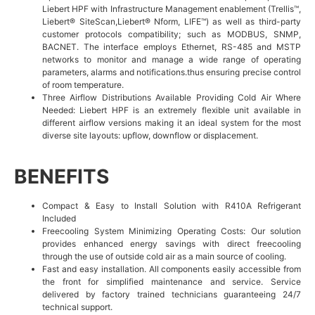
Liebert HPF with Infrastructure Management enablement (Trellis™,
Liebert® SiteScan,Liebert® Nform, LIFE™) as well as third-party
customer protocols compatibility; such as MODBUS, SNMP,
BACNET. The interface employs Ethernet, RS-485 and MSTP
networks to monitor and manage a wide range of operating
parameters, alarms and notifications.thus ensuring precise control
of room temperature.
Three Airflow Distributions Available Providing Cold Air Where
Needed: Liebert HPF is an extremely flexible unit available in
different airflow versions making it an ideal system for the most
diverse site layouts: upflow, downflow or displacement.
BENEFITS
Compact & Easy to Install Solution with R410A Refrigerant
Included
Freecooling System Minimizing Operating Costs: Our solution
provides enhanced energy savings with direct freecooling
through the use of outside cold air as a main source of cooling.
Fast and easy installation. All components easily accessible from
the front for simplified maintenance and service. Service
delivered by factory trained technicians guaranteeing 24/7
technical support.