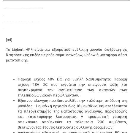
[:el]
Το LIEBERT® HPF αντιπροσωπεύει το πιο ολοκληρωμένο εσωτερικό αυτόνομο σύστημα ψύξης ειδικά σχεδιασμένα για τον έλεγχο των περιβαλλοντικών συνθηκών των τεχνολογικών ή βιομηχανικών χώρων, καθώς και δικτυακών τόπων δικτύου τηλεπικοινωνιών.
[:en]
Liebert® HPF represents the most complete indoor self-contained cooling system specifically designed to control the environmental conditions of technological or industrial rooms as well as of Telecom network sites.
[:el]
Το Liebert HPF είναι μια εξαιρετικά ευέλικτη μονάδα διαθέσιμη σε
διαφορετικές εκδόσεις ροής αέρα: downflow, upflow ή μεταφορά αέρα
μετατόπισης.
Παροχή ισχύος 48V DC για υψηλή διαθεσιμότητα: Παροχή
ισχύος 48V DC που εγγυάται την επείγουσα ψύξη και
συγκεκριμένα την αντιμετώπιση των αναγκών των
τηλεπικοινωνιακών περιβλημάτων.
Έξυπνος έλεγχος που διασφαλίζει την καλύτερη απόδοση της
μονάδας: Η ομαδική εργασία έως 16 μονάδων, εκμεταλλεύεται
τα πλεονεκτήματα της κατάστασης αναμονής, περιστροφής
και κατακόρυφης λειτουργίας. Η προαιρετική γραφική
απεικόνιση αποθηκεύει τα τελευταία 200 συμβάντα,
βελτιώνοντας έτσι τις λειτουργίες συλλογής δεδομένων.
Ανεμιστήρας εξατμιστή με προαιρετικό ανεμιστήρα EC για