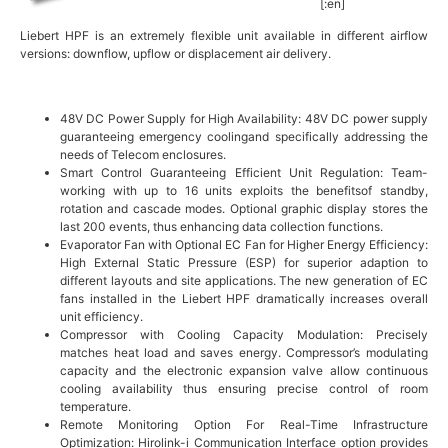
[:en]
Liebert HPF is an extremely flexible unit available in different airflow
versions: downflow, upflow or displacement air delivery.
48V DC Power Supply for High Availability: 48V DC power supply
guaranteeing emergency coolingand specifically addressing the
needs of Telecom enclosures.
Smart Control Guaranteeing Efficient Unit Regulation: Team-
working with up to 16 units exploits the benefitsof standby,
rotation and cascade modes. Optional graphic display stores the
last 200 events, thus enhancing data collection functions.
Evaporator Fan with Optional EC Fan for Higher Energy Efficiency:
High External Static Pressure (ESP) for superior adaption to
different layouts and site applications. The new generation of EC
fans installed in the Liebert HPF dramatically increases overall
unit efficiency.
Compressor with Cooling Capacity Modulation: Precisely
matches heat load and saves energy. Compressor’s modulating
capacity and the electronic expansion valve allow continuous
cooling availability thus ensuring precise control of room
temperature.
Remote Monitoring Option For Real-Time Infrastructure
Optimization: Hirolink-i Communication Interface option provides