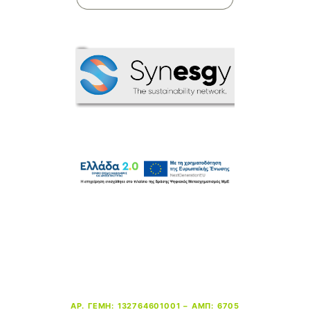
ΑΡ. ΓΕΜΗ: 132764601001 – ΑΜΠ: 6705