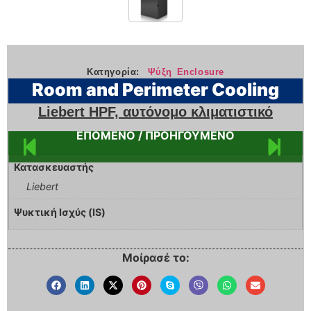
Κατηγορία:
Ψύξη Enclosure
Room and Perimeter Cooling
Liebert HPF, αυτόνομο κλιματιστικό
ΕΠΟΜΕΝΟ / ΠΡΟΗΓΟΥΜΕΝΟ
Κατασκευαστής
Liebert
Ψυκτική Ισχύς (IS)
Μοίρασέ το: