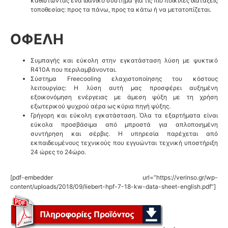
καθιστώντας ένα ιδανικό σύστημα για τις πιο ποικίλες διατάξεις
τοποθεσίας: προς τα πάνω, προς τα κάτω ή να μετατοπίζεται.
ΟΦΕΛΗ
Συμπαγής και εύκολη στην εγκατάσταση λύση με ψυκτικό
R410A που περιλαμβάνονται.
Σύστημα Freecooling ελαχιστοποίησης του κόστους
λειτουργίας: Η λύση αυτή μας προσφέρει αυξημένη
εξοικονόμηση ενέργειας με άμεση ψύξη με τη χρήση
εξωτερικού ψυχρού αέρα ως κύρια πηγή ψύξης.
Γρήγορη και εύκολη εγκατάσταση. Όλα τα εξαρτήματα είναι
εύκολα προσβάσιμα από μπροστά για απλοποιημένη
συντήρηση και σέρβις. Η υπηρεσία παρέχεται από
εκπαιδευμένους τεχνικούς που εγγυώνται τεχνική υποστήριξη
24 ώρες το 24ώρο.
[pdf-embedder url=”https://verinso.gr/wp-
content/uploads/2018/09/liebert-hpf-7-18-kw-data-sheet-english.pdf”]